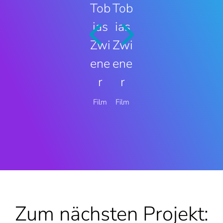
Tob
Tob
Tob
ias
ias
ias
Zwi
Zwi
Zwi
ene
ene
ene
r
r
r
Film
Film
Film
Zum nächsten Projekt: